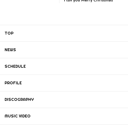
I luv you Merry Christmas
TOP
NEWS
SCHEDULE
PROFILE
DISCOGRAPHY
MUSIC VIDEO