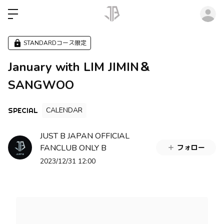
ロ
STANDARDコース限定
January with LIM JIMIN＆
SANGWOO
CALENDAR
SPECIAL
JUST B JAPAN OFFICIAL
FANCLUB ONLY B
フォロー
2023/12/31 12:00