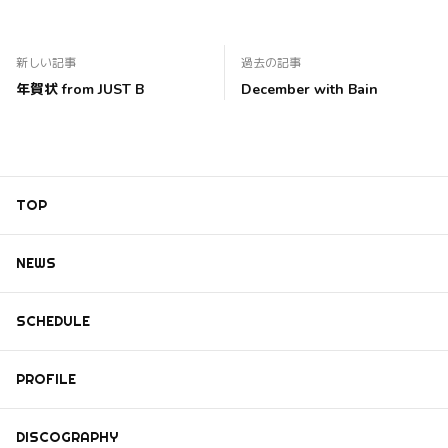
新しい記事
過去の記事
年賀状 from JUST B
December with Bain
TOP
NEWS
SCHEDULE
PROFILE
DISCOGRAPHY